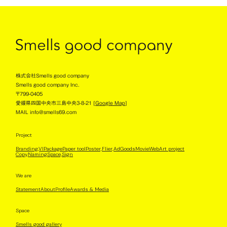
株式会社Smells good company
Smells good company Inc.
〒799-0405
愛媛県四国中央市三島中央3-8-21 [
Google Map
]
MAIL info@smells69.com
Project
Branding,VI
Package
Paper tool
Poster,Flier,Ad
Goods
Movie
Web
Art project
Copy,Naming
Space,Sign
We are
Statement
About
Profile
Awards & Media
Space
Smells good gallery