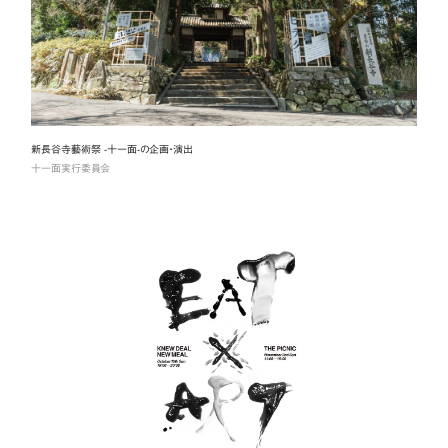
新長谷寺藝術祭 -十一面-の企画・演出
十一面実行委員会