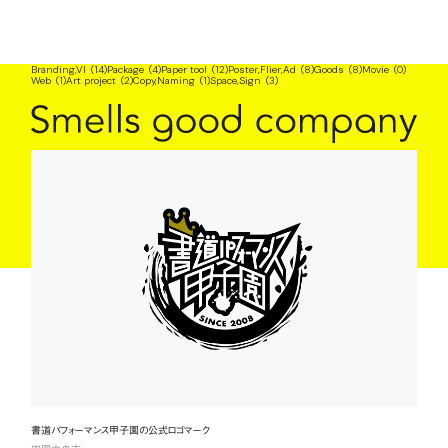
Branding,VI
(14)
Package
(4)
Paper tool
(12)
Poster,Flier,Ad
(8)
Goods
(8)
Movie
(0)
Web
(1)
Art project
(2)
Copy,Naming
(1)
Space,Sign
(3)
Project
We are
Space
Signal
Smells good company
Project
Project
書道パフォーマンス甲子園の公式ロゴマーク