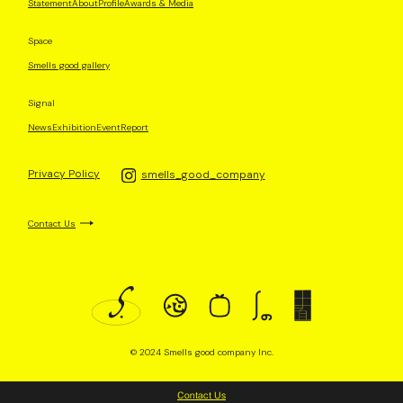
Statement
About
Profile
Awards & Media
Space
Smells good gallery
Signal
News
Exhibition
Event
Report
Privacy Policy
smells_good_company
Contact Us
© 2024 Smells good company Inc.
Contact Us