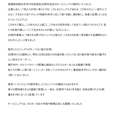
愛媛県四国中央市の市政発足20周年記念のキービジュアルを制作いたしました
企画にあたって私たちが特に考えたのは、「どんなビジュアルであれば、このまちの人（一部の人で
はなく、できるだけ全ての人）が四国中央市に対して誇りを感じ、胸を熱くし、他者に自慢したくなる
か」ということでした
このまちで暮らし、このまちの人と過ごし、このまちの空気を吸って生きている私たちだからこそ、私
たち自身が嬉しい・ここで生きるみんなが嬉しいものにしたい、
20周年事業という単なるお祭りのビジュアルと捉えず、このまちを未来へ突き動かす起爆剤のよう
なものにしたいと考えました
制作したビジュアルのテーマは「紙の女神」
20周年ロゴと調和した、明るく元気な6色のお花紙を使ったドレスを、切り絵作家の長谷川隆子さ
んに特注でオーダーし、
瀬戸内サーカスファクトリーの野瀬山瑞希さんのエネルギーあふれる跳躍で表現、
私たちの想いに寄り添ってシャッターを切ってくださるカメラマン 曽我部洋平さんにその一瞬を切
り取ってもらいました
青空バックにひとつの被写体と、とてもシンプルな構成ではありますが、
様々な関係者さまとの連携で実現した一枚は、20周年である1年を超え、未来も照らすような熱
量ある1枚になったと自負しています
キービジュアルは、ポスターのほか市報や新聞広告にも展開いたしました