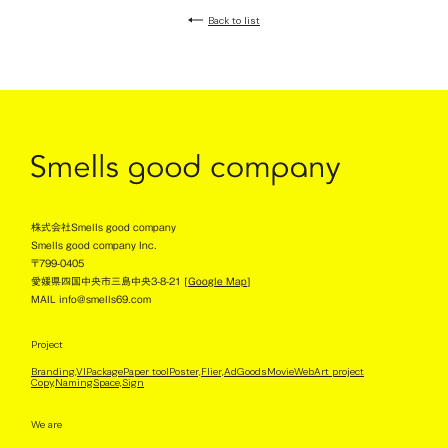
Back to list
株式会社Smells good company
Smells good company Inc.
〒799-0405
愛媛県四国中央市三島中央3-8-21 [
Google Map
]
MAIL info@smells69.com
Project
Branding,VI
Package
Paper tool
Poster,Flier,Ad
Goods
Movie
Web
Art project
Copy,Naming
Space,Sign
We are