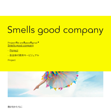
自治体の周年キービジュアル
Client : 四国中央市
Project
We are
Space
Signal
Smells good company
Project
自治体の周年キービジュアル
Project
熱さをかたちに