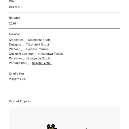
Client
四国中央市
Release
2024.4
Member
Art direcor__ Takahashi Shota
Designer__ Takahashi Shota
Planner__ Takahashi Yuzumi
Costume designer__
Hasegawa Takako
Performer__
Nozeyama Mizuki
Photographer__
Sogabe Yohei
Smells like
この街のスメル
Related Projects