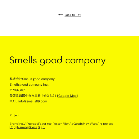
Back to list
株式会社Smells good company
Smells good company Inc.
〒799-0405
愛媛県四国中央市三島中央3-8-21 [
Google Map
]
MAIL info@smells69.com
Project
Branding,VI
Package
Paper tool
Poster,Flier,Ad
Goods
Movie
Web
Art project
Copy,Naming
Space,Sign