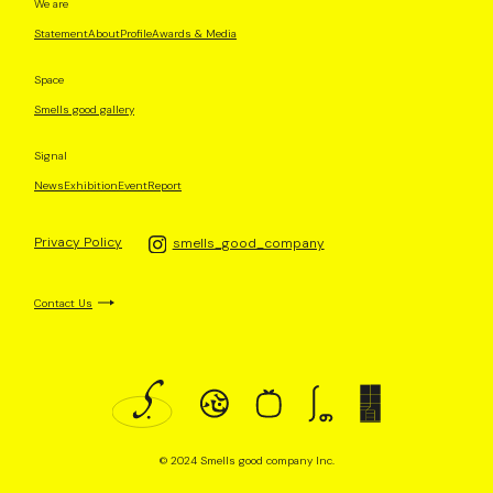
We are
Statement
About
Profile
Awards & Media
Space
Smells good gallery
Signal
News
Exhibition
Event
Report
Privacy Policy
smells_good_company
Contact Us
© 2024 Smells good company Inc.