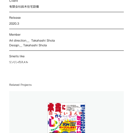
Client
有限会社鈴木住宅設備
Release
2020.3
Member
Art direction__ Takahashi Shota
Design__ Takahashi Shota
Smells like
リンリンのスメル
Related Projects